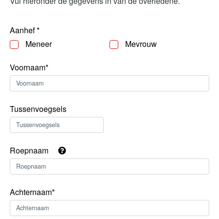
Vul hieronder de gegevens in van de overledene.
Aanhef *
Meneer
Mevrouw
Voornaam*
Tussenvoegsels
Roepnaam
Achternaam*